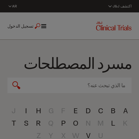
اكتشف J&J
AR
تسجيل الدخول
مسرد المصطلحات
J
I
H
G
F
E
D
C
B
A
T
S
R
Q
P
O
N
M
L
K
Z
Y
X
W
V
U