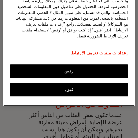
والخدمات التي قد تعتبر حساسة في ولايتك. يمكنك زيارة سياسة
الخصوصية لموقعنا للحصول على تفاصيل حول المعلومات الشخصية
الحساسة، والتي قد تشمل، على سبيل المثال لا الحصر، المعلومات
المُتعلِّقة بالصحة. لمزيد من المعلومات (بما في ذلك مشاركة البيانات
D
مع الشركاء) أو لضبط تفضيلاتك، راجع "إعدادات ملفات تعريف
الارتباط". انقر "قبول" إذا كنت توافق أو "رفض" لاستخدام ملفات
تعريف الارتباط الضرورية فقط.
إعدادات ملفات تعريف الارتباط
لجنة مراقبة البيانات (DMC)
مجموعة من الخبراء الذين يتحققون من
رفض
نتائج التجربة للتأكُّد من أنها آمنة ونزيهة.
قبول
التفاوت في الأمراض
عندما تكون بعض الفئات من الناس أكثر
عرضة للإصابة بأمراض معينة مقارنة
بغيرهم. ويمكن أن يكون هذا بسبب
الجينات، أو البيئة، أو عوامل أخرى.