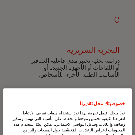
C
التجربة السريرية
دراسة بحثية تختبر مدى فاعلية العقاقير
أو اللقاحات أو
الأجهزة الجديدة أو
الأساليب الطبية الأخرى للأشخاص.
المجموعة الضابطة
خصوصيتك محل تقديرنا
مجموعة في تجربة سريرية تحصل على
نودّ منحك أفضل تجربة، لهذا نود استخدام ملفات تعريف الارتباط
لتعريفنا بكيفية تحسين موقعنا والحفاظ على الأشياء التي تهمك وتمكين
الرعاية القياسية أو دواء وهمي. يُساعِد
وظائف وإعلانات وسائل التواصل الاجتماعي. يمكن أيضًا استخدام هذه
هذا الباحثين على مقارنة النتائج.
المعلومات لأغراض الإعلانات المُخصَّصة حول المنتجات والبرامج