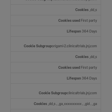
_dd_s
First party
364 Days
origami-2.clinicaltrials.jnj.com
_dd_s
First party
364 Days
clinicaltrials.jnj.com
_dd_s
,
_ga_xxxxxxxxxx
,
_gid
,
_ga