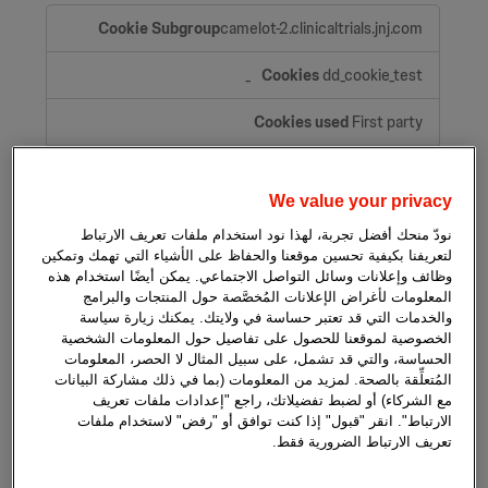
Strictly
camelot-2.clinicaltrials.jnj.com
necessary
cookies
dd_cookie_test_
First party
A few seconds
We value your privacy
talisman.clinicaltrials.jnj.com
نودّ منحك أفضل تجربة، لهذا نود استخدام ملفات تعريف الارتباط
لتعريفنا بكيفية تحسين موقعنا والحفاظ على الأشياء التي تهمك وتمكين
وظائف وإعلانات وسائل التواصل الاجتماعي. يمكن أيضًا استخدام هذه
dd_cookie_test_
المعلومات لأغراض الإعلانات المُخصَّصة حول المنتجات والبرامج
والخدمات التي قد تعتبر حساسة في ولايتك. يمكنك زيارة سياسة
First party
الخصوصية لموقعنا للحصول على تفاصيل حول المعلومات الشخصية
الحساسة، والتي قد تشمل، على سبيل المثال لا الحصر، المعلومات
A few seconds
المُتعلِّقة بالصحة. لمزيد من المعلومات (بما في ذلك مشاركة البيانات
مع الشركاء) أو لضبط تفضيلاتك، راجع "إعدادات ملفات تعريف
الارتباط". انقر "قبول" إذا كنت توافق أو "رفض" لاستخدام ملفات
clinicaltrials.jnj.com
تعريف الارتباط الضرورية فقط.
dd_cookie_test_
,
OptanonConsent
,