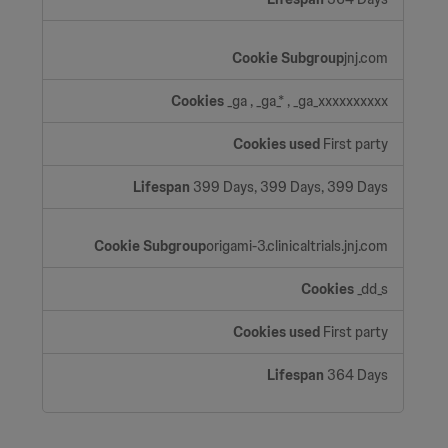
jnj.com
_ga
,
_ga_*
,
_ga_xxxxxxxxxx
First party
399 Days, 399 Days, 399 Days
origami-3.clinicaltrials.jnj.com
_dd_s
First party
364 Days