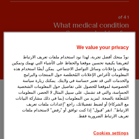
of 4
1
What medical condition
are you looking for?
We value your privacy
نودّ منحك أفضل تجربة، لهذا نود استخدام ملفات تعريف الارتباط
لتعريفنا بكيفية تحسين موقعنا والحفاظ على الأشياء التي تهمك وتمكين
وظائف وإعلانات وسائل التواصل الاجتماعي. يمكن أيضًا استخدام هذه
المعلومات لأغراض الإعلانات المُخصَّصة حول المنتجات والبرامج
والخدمات التي قد تعتبر حساسة في ولايتك. يمكنك زيارة سياسة
الخصوصية لموقعنا للحصول على تفاصيل حول المعلومات الشخصية
الحساسة، والتي قد تشمل، على سبيل المثال لا الحصر، المعلومات
المُتعلِّقة بالصحة. لمزيد من المعلومات (بما في ذلك مشاركة البيانات
مع الشركاء) أو لضبط تفضيلاتك، راجع "إعدادات ملفات تعريف
الارتباط". انقر "قبول" إذا كنت توافق أو "رفض" لاستخدام ملفات
تعريف الارتباط الضرورية فقط.
Show enrolling trials only
Cookies settings