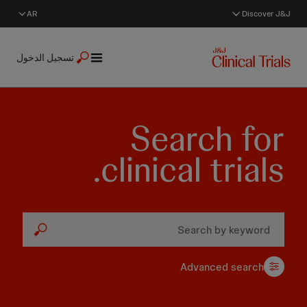
AR
Discover J&J
تسجيل الدخول
Search for
clinical trials.
Advanced search