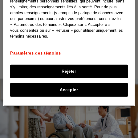
renseignements personnels sensibles, qui peuvent inclure, sans
s’y limiter, des renseignements liés à la santé. Pour de plus
amples renseignements (y compris le partage de données avec
des partenaires) ou pour ajuster vos préférences, consultez les
« Paramètres des témoins ». Cliquez sur « Accepter » si
Les essais sont enregistrés et les
vous consentez ou sur « Refuser » pour utiliser uniquement les
résultats sont disponibles sur des
témoins nécessaires.
sites Web publics. Les rapports
d’études cliniques (REC) détaillés
et les données des participants
Paramètres des témoins
sont communiqués.
Rejeter
Accepter