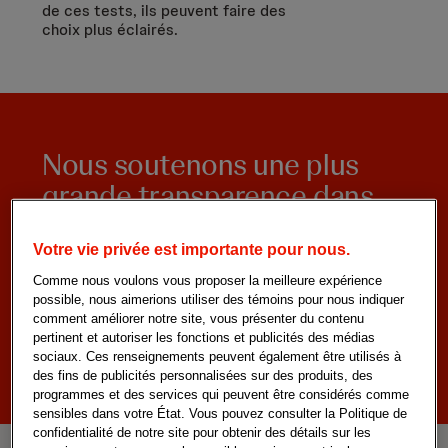
de ces tests, ils peuvent faire des
choix plus éclairés.
Nous soutenons une plus
grande transparence dans
les essais cliniques en
communiquant des
Votre vie privée est importante pour nous.
renseignements au public.
Comme nous voulons vous proposer la meilleure expérience
possible, nous aimerions utiliser des témoins pour nous indiquer
comment améliorer notre site, vous présenter du contenu
En savoir plus sur notre engagement envers la transparence
pertinent et autoriser les fonctions et publicités des médias
sociaux. Ces renseignements peuvent également être utilisés à
des fins de publicités personnalisées sur des produits, des
programmes et des services qui peuvent être considérés comme
sensibles dans votre État. Vous pouvez consulter la Politique de
confidentialité de notre site pour obtenir des détails sur les