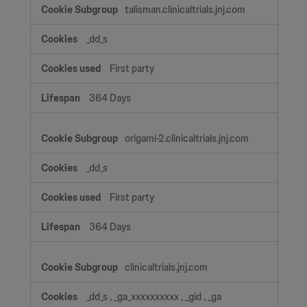
talisman.clinicaltrials.jnj.com
_dd_s
First party
364 Days
origami-2.clinicaltrials.jnj.com
_dd_s
First party
364 Days
clinicaltrials.jnj.com
_dd_s
,
_ga_xxxxxxxxxx
,
_gid
,
_ga