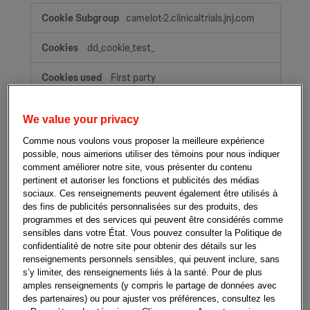
Témoins
camelot-2.clinicaltrials.jnj.com
strictement
nécessaires
dd_cookie_test_
First party
A few seconds
We value your privacy
Comme nous voulons vous proposer la meilleure expérience
talisman.clinicaltrials.jnj.com
possible, nous aimerions utiliser des témoins pour nous indiquer
comment améliorer notre site, vous présenter du contenu
dd_cookie_test_
pertinent et autoriser les fonctions et publicités des médias
sociaux. Ces renseignements peuvent également être utilisés à
des fins de publicités personnalisées sur des produits, des
First party
programmes et des services qui peuvent être considérés comme
sensibles dans votre État. Vous pouvez consulter la Politique de
A few seconds
confidentialité de notre site pour obtenir des détails sur les
renseignements personnels sensibles, qui peuvent inclure, sans
s’y limiter, des renseignements liés à la santé. Pour de plus
clinicaltrials.jnj.com
amples renseignements (y compris le partage de données avec
des partenaires) ou pour ajuster vos préférences, consultez les
dd_cookie_test_
,
OptanonConsent
,