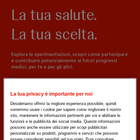
La tua salute.
La tua scelta.
Esplora le sperimentazioni, scopri come partecipare
e contribuire potenzialmente ai futuri progressi
medici, per te e per gli altri.
Trova una sperimentazione.
La tua privacy è importante per noi
Desideriamo offrirvi la migliore esperienza possibile, quindi
vorremmo usare i cookie per sapere come migliorare il nostro
sito, mantenere le informazioni pertinenti per voi e abilitare le
funzioni e le pubblicità dei social media. Queste informazioni
possono anche essere utilizzate per scopi pubblicitari
personalizzati su prodotti, programmi e servizi che possono
Cerca ora
essere considerati sensibili nel tuo stato. Puoi consultare