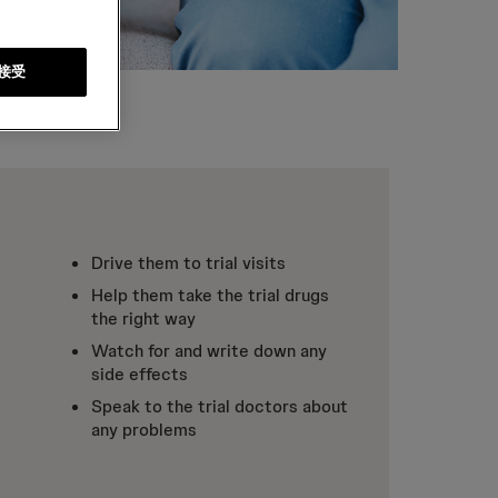
接受
Drive them to trial visits
Help them take the trial drugs
the right way
Watch for and write down any
side effects
Speak to the trial doctors about
any problems