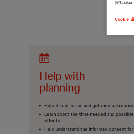
阅“Cook
Cookie 
Help with
planning
Help fill out forms and get medical record
Learn about the time needed and possible
effects
Help understand the informed consent fo